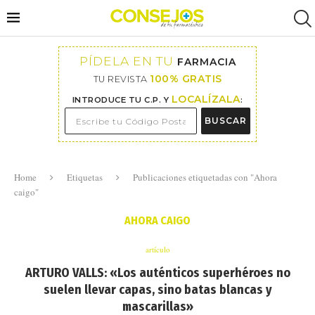
PÍDELA EN TU
FARMACIA
100% GRATIS
TU REVISTA
LOCALÍZALA
INTRODUCE TU C.P. Y
:
BUSCAR
Home
Etiquetas
Publicaciones etiquetadas con "Ahora
caigo"
AHORA CAIGO
artículo
ARTURO VALLS: «Los auténticos superhéroes no
suelen llevar capas, sino batas blancas y
mascarillas»