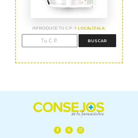
INTRODUCE TU C.P. Y
LOCALÍZALA
:
BUSCAR