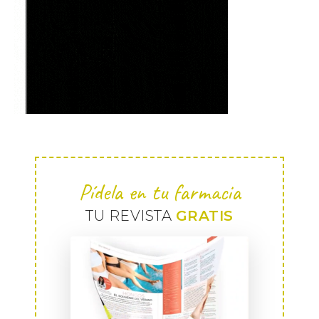
Pídela en tu farmacia
TU REVISTA
GRATIS