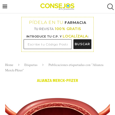
PÍDELA EN TU
FARMACIA
100% GRATIS
TU REVISTA
LOCALÍZALA
INTRODUCE TU C.P. Y
:
BUSCAR
Home
Etiquetas
Publicaciones etiquetadas con "Alianza
Merck-Pfizer"
ALIANZA MERCK-PFIZER