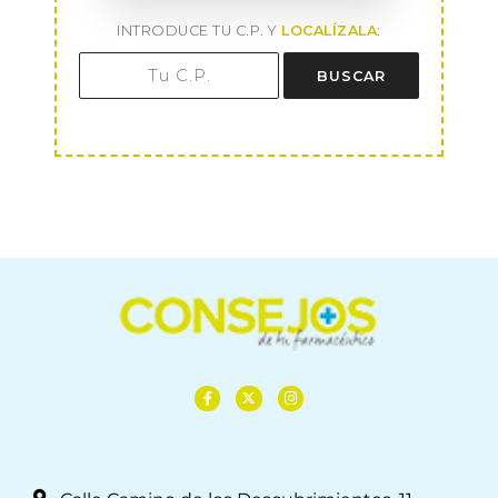
INTRODUCE TU C.P. Y
LOCALÍZALA
:
BUSCAR