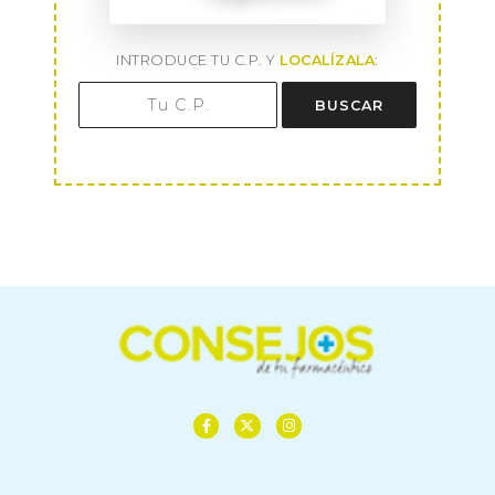
INTRODUCE TU C.P. Y
LOCALÍZALA
:
BUSCAR