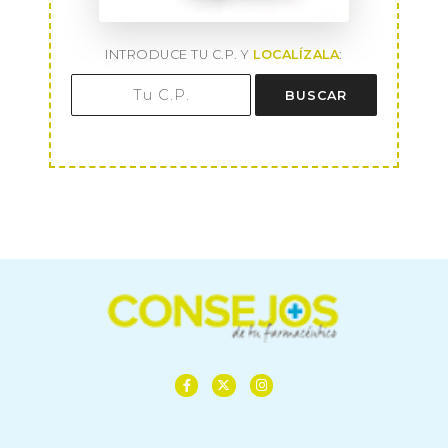
INTRODUCE TU C.P. Y
LOCALÍZALA
:
BUSCAR