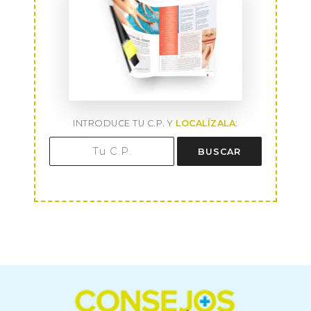
INTRODUCE TU C.P. Y
LOCALÍZALA
:
BUSCAR