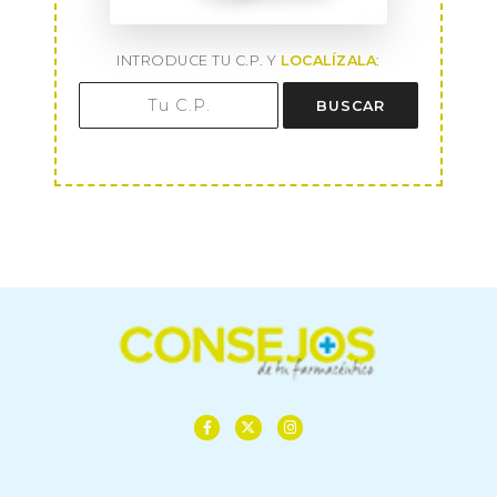
INTRODUCE TU C.P. Y
LOCALÍZALA
:
BUSCAR