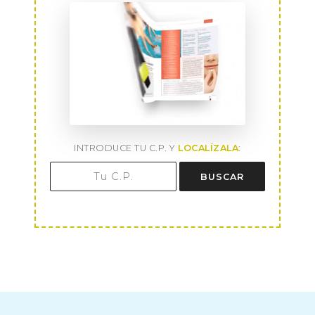
INTRODUCE TU C.P. Y
LOCALÍZALA
:
BUSCAR