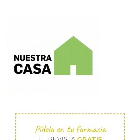
Pídela en tu farmacia
TU REVISTA
GRATIS