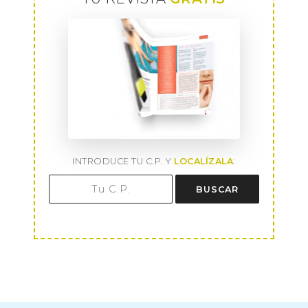
INTRODUCE TU C.P. Y
LOCALÍZALA
:
BUSCAR