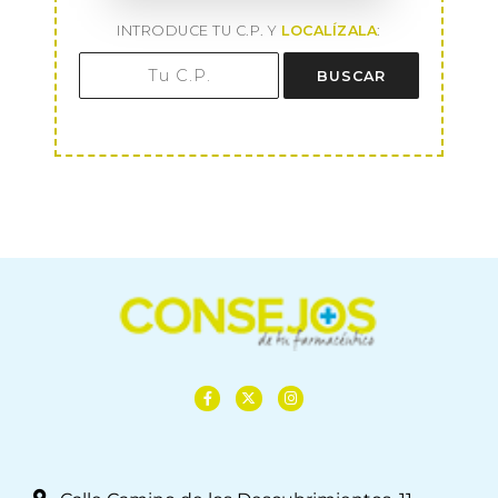
INTRODUCE TU C.P. Y
LOCALÍZALA
:
BUSCAR