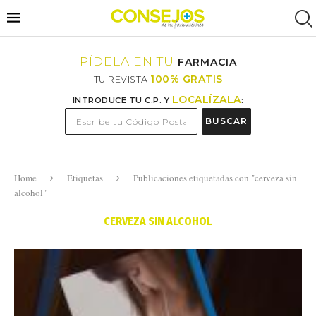
PÍDELA EN TU
FARMACIA
100% GRATIS
TU REVISTA
LOCALÍZALA
INTRODUCE TU C.P. Y
:
BUSCAR
Home
Etiquetas
Publicaciones etiquetadas con "cerveza sin
alcohol"
CERVEZA SIN ALCOHOL