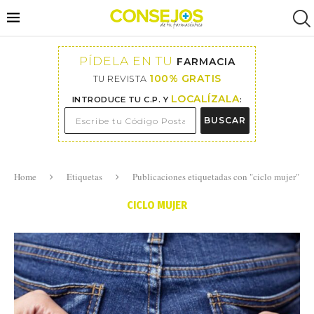
PÍDELA EN TU
FARMACIA
100% GRATIS
TU REVISTA
LOCALÍZALA
INTRODUCE TU C.P. Y
:
BUSCAR
Home
Etiquetas
Publicaciones etiquetadas con "ciclo mujer"
CICLO MUJER