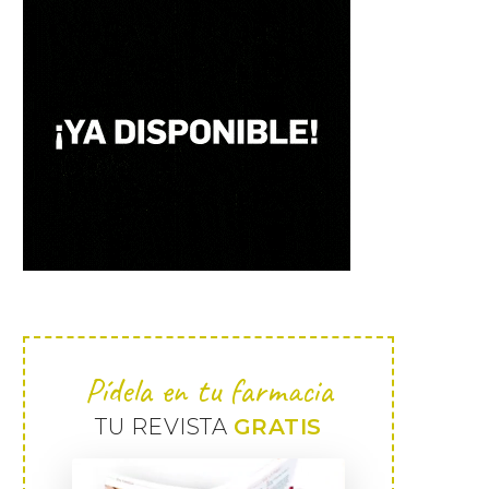
Pídela en tu farmacia
TU REVISTA
GRATIS