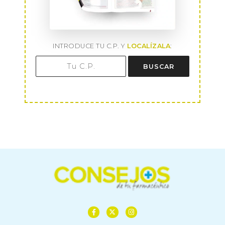
INTRODUCE TU C.P. Y
LOCALÍZALA
:
BUSCAR