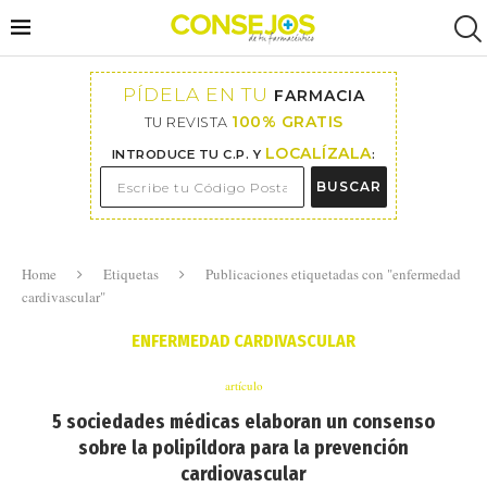
PÍDELA EN TU
FARMACIA
100% GRATIS
TU REVISTA
LOCALÍZALA
INTRODUCE TU C.P. Y
:
BUSCAR
Home
Etiquetas
Publicaciones etiquetadas con "enfermedad
cardivascular"
ENFERMEDAD CARDIVASCULAR
artículo
5 sociedades médicas elaboran un consenso
sobre la polipíldora para la prevención
cardiovascular