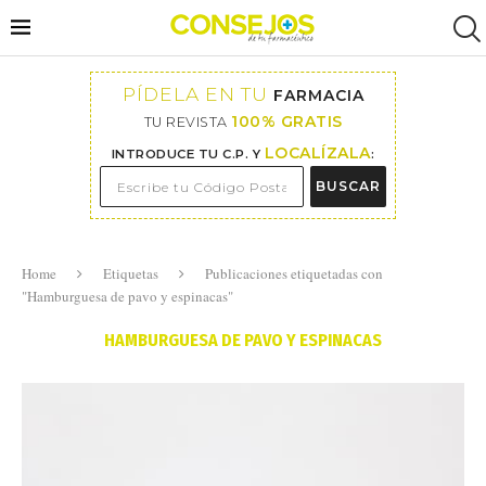
PÍDELA EN TU
FARMACIA
100% GRATIS
TU REVISTA
LOCALÍZALA
INTRODUCE TU C.P. Y
:
BUSCAR
Home
Etiquetas
Publicaciones etiquetadas con
"Hamburguesa de pavo y espinacas"
HAMBURGUESA DE PAVO Y ESPINACAS