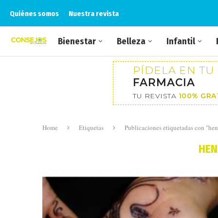
Quiénes somos
Nuestra revista
Bienestar
Belleza
Infantil
PÍDELA EN TU
FARMACIA
TU REVISTA
100% GRA
Home
Etiquetas
Publicaciones etiquetadas con "he
HEN