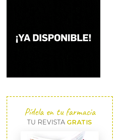
Pídela en tu farmacia
TU REVISTA
GRATIS