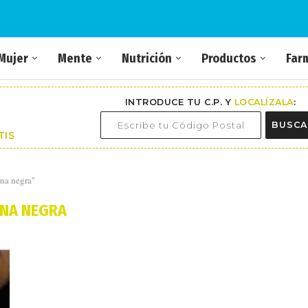
Mujer
Mente
Nutrición
Productos
Far
INTRODUCE TU C.P. Y
LOCALÍZALA
:
BUSCA
TIS
nna negra"
NA NEGRA