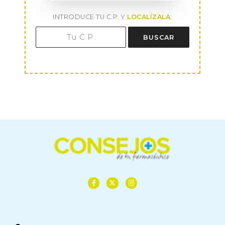
INTRODUCE TU C.P. Y
LOCALÍZALA
:
BUSCAR