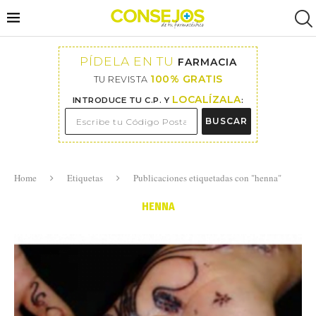
PÍDELA EN TU
FARMACIA
100% GRATIS
TU REVISTA
LOCALÍZALA
INTRODUCE TU C.P. Y
:
BUSCAR
Home
Etiquetas
Publicaciones etiquetadas con "henna"
HENNA