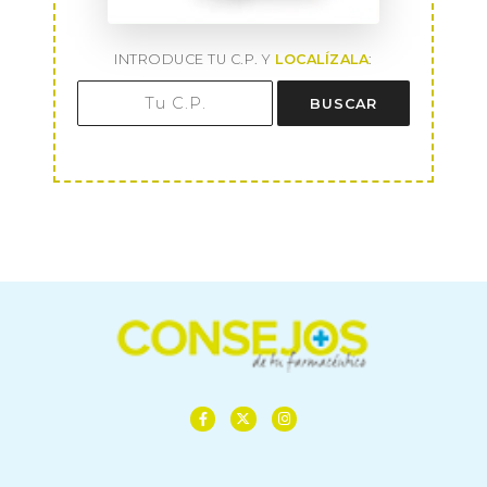
INTRODUCE TU C.P. Y
LOCALÍZALA
:
BUSCAR