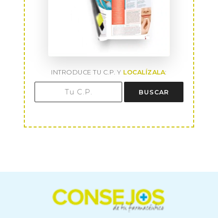
INTRODUCE TU C.P. Y
LOCALÍZALA
:
BUSCAR