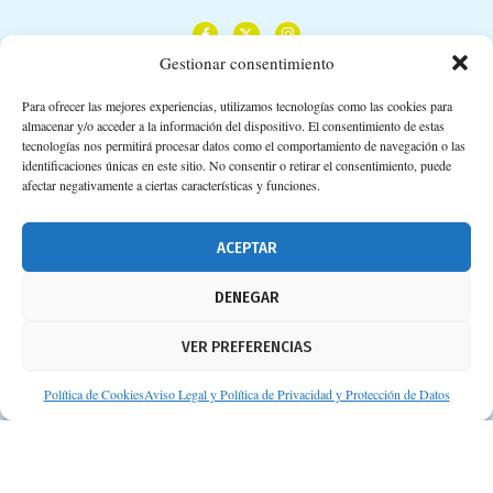
Gestionar consentimiento
Para ofrecer las mejores experiencias, utilizamos tecnologías como las cookies para
almacenar y/o acceder a la información del dispositivo. El consentimiento de estas
Calle Camino de los Descubrimientos, 11,
tecnologías nos permitirá procesar datos como el comportamiento de navegación o las
Planta 3ª 41092 – Sevilla
identificaciones únicas en este sitio. No consentir o retirar el consentimiento, puede
afectar negativamente a ciertas características y funciones.
674 02 62 03
info@consejosdetufarmaceutico.com
ACEPTAR
Aviso legal
DENEGAR
Política de cookies
VER PREFERENCIAS
Protección de datos personales
Suscripción a Newsletter
Política de Cookies
Aviso Legal y Política de Privacidad y Protección de Datos