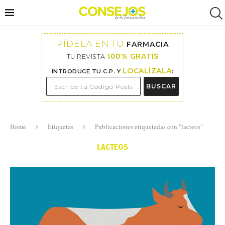
PÍDELA EN TU
FARMACIA
100% GRATIS
TU REVISTA
LOCALÍZALA
INTRODUCE TU C.P. Y
:
BUSCAR
Home
Etiquetas
Publicaciones etiquetadas con "lacteos"
LACTEOS