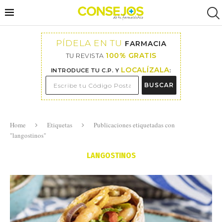
PÍDELA EN TU
FARMACIA
100% GRATIS
TU REVISTA
LOCALÍZALA
INTRODUCE TU C.P. Y
:
BUSCAR
Home
Etiquetas
Publicaciones etiquetadas con
"langostinos"
LANGOSTINOS