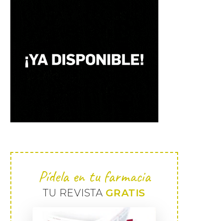
Pídela en tu farmacia
TU REVISTA
GRATIS