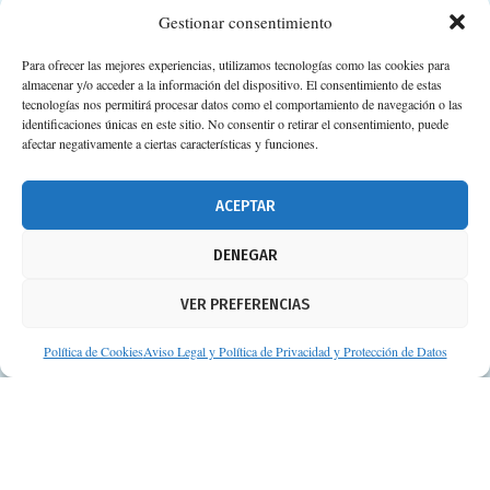
Gestionar consentimiento
Para ofrecer las mejores experiencias, utilizamos tecnologías como las cookies para
almacenar y/o acceder a la información del dispositivo. El consentimiento de estas
Calle Camino de los Descubrimientos, 11,
tecnologías nos permitirá procesar datos como el comportamiento de navegación o las
Planta 3ª 41092 – Sevilla
identificaciones únicas en este sitio. No consentir o retirar el consentimiento, puede
afectar negativamente a ciertas características y funciones.
674 02 62 03
info@consejosdetufarmaceutico.com
ACEPTAR
Aviso legal
DENEGAR
Política de cookies
VER PREFERENCIAS
Protección de datos personales
Suscripción a Newsletter
Política de Cookies
Aviso Legal y Política de Privacidad y Protección de Datos