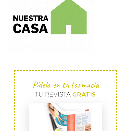
Pídela en tu farmacia
TU REVISTA
GRATIS