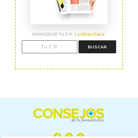
INTRODUCE TU C.P. Y
LOCALÍZALA
:
BUSCAR