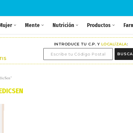
Mujer
Mente
Nutrición
Productos
Far
INTRODUCE TU C.P. Y
LOCALÍZALA
:
BUSCA
TIS
dicSen"
EDICSEN