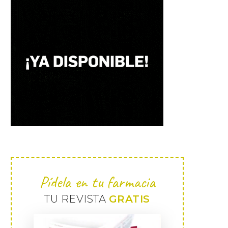
Pídela en tu farmacia
TU REVISTA
GRATIS