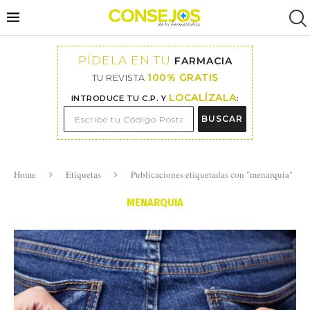
PÍDELA EN TU
FARMACIA
100% GRATIS
TU REVISTA
LOCALÍZALA
INTRODUCE TU C.P. Y
:
BUSCAR
Home
Etiquetas
Publicaciones etiquetadas con "menarquia"
MENARQUIA