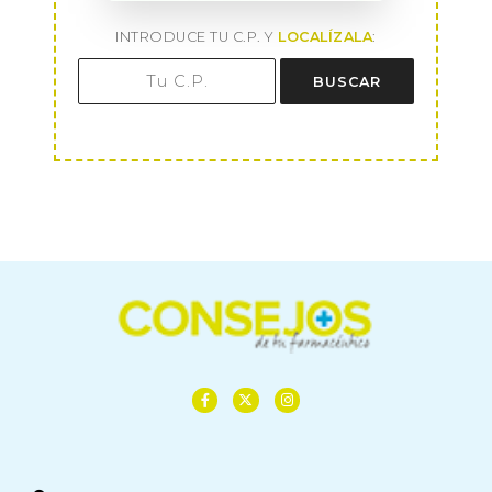
INTRODUCE TU C.P. Y
LOCALÍZALA
:
BUSCAR