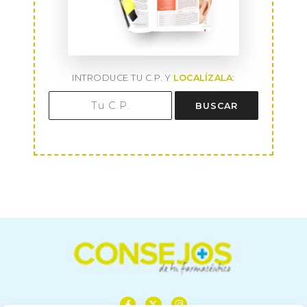
INTRODUCE TU C.P. Y
LOCALÍZALA
:
BUSCAR