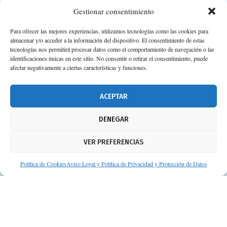
Gestionar consentimiento
Para ofrecer las mejores experiencias, utilizamos tecnologías como las cookies para
almacenar y/o acceder a la información del dispositivo. El consentimiento de estas
Calle Camino de los Descubrimientos, 11,
tecnologías nos permitirá procesar datos como el comportamiento de navegación o las
Planta 3ª 41092 – Sevilla
identificaciones únicas en este sitio. No consentir o retirar el consentimiento, puede
afectar negativamente a ciertas características y funciones.
674 02 62 03
info@consejosdetufarmaceutico.com
ACEPTAR
Aviso legal
DENEGAR
Política de cookies
VER PREFERENCIAS
Protección de datos personales
Suscripción a Newsletter
Política de Cookies
Aviso Legal y Política de Privacidad y Protección de Datos