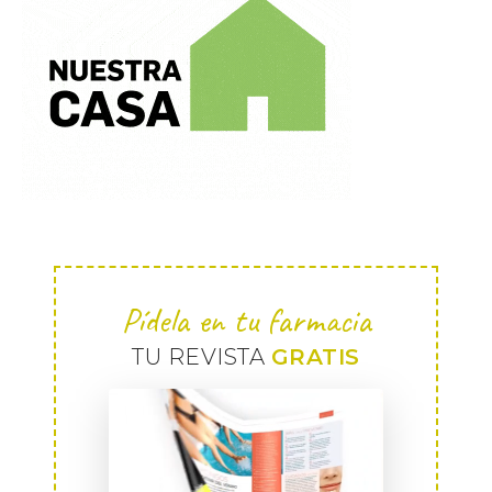
Pídela en tu farmacia
TU REVISTA
GRATIS