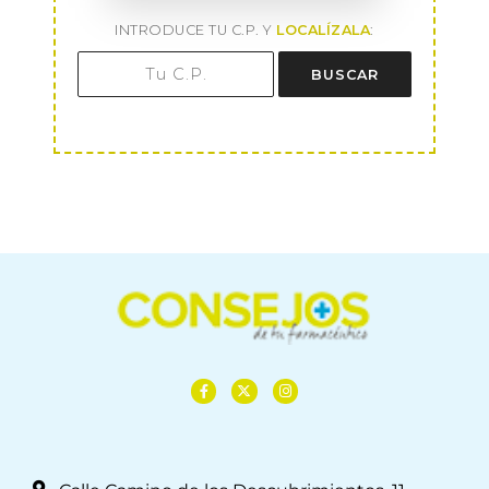
INTRODUCE TU C.P. Y
LOCALÍZALA
:
BUSCAR