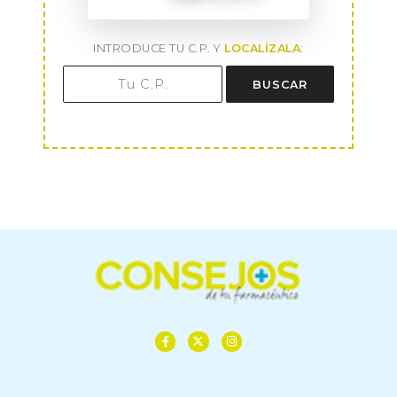
INTRODUCE TU C.P. Y
LOCALÍZALA
:
BUSCAR