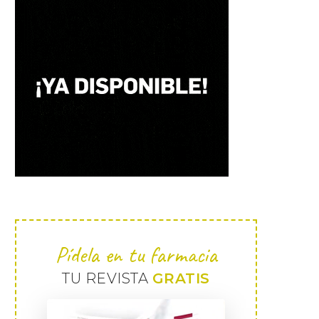
Pídela en tu farmacia
TU REVISTA
GRATIS