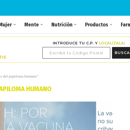
Mujer
Mente
Nutrición
Productos
Far
INTRODUCE TU C.P. Y
LOCALÍZALA
:
BUSCA
TIS
rus del papiloma humano"
PAPILOMA HUMANO