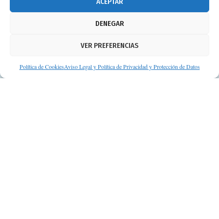
ACEPTAR
Aviso legal
DENEGAR
Política de cookies
VER PREFERENCIAS
Protección de datos personales
Suscripción a Newsletter
Política de Cookies
Aviso Legal y Política de Privacidad y Protección de Datos