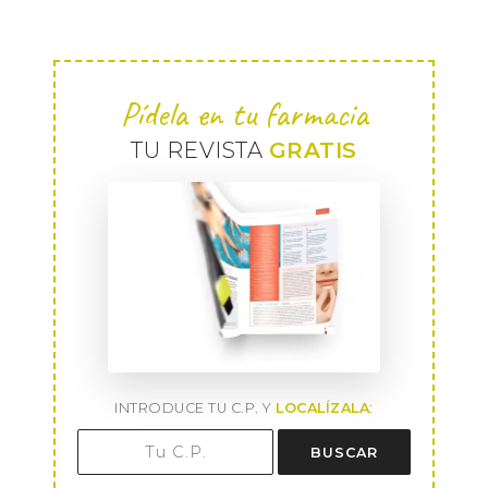
Pídela en tu farmacia
TU REVISTA
GRATIS
INTRODUCE TU C.P. Y
LOCALÍZALA
:
BUSCAR