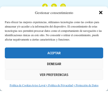
Gestionar consentimiento
Para ofrecer las mejores experiencias, utilizamos tecnologías como las cookies para
almacenar y/o acceder a la información del dispositivo. El consentimiento de estas
Calle Camino de los Descubrimientos, 11,
tecnologías nos permitirá procesar datos como el comportamiento de navegación o las
Planta 3ª 41092 – Sevilla
identificaciones únicas en este sitio. No consentir o retirar el consentimiento, puede
afectar negativamente a ciertas características y funciones.
674 02 62 03
info@consejosdetufarmaceutico.com
ACEPTAR
Aviso legal
DENEGAR
Política de cookies
VER PREFERENCIAS
Protección de datos personales
Suscripción a Newsletter
Política de Cookies
Aviso Legal y Política de Privacidad y Protección de Datos