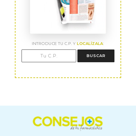
INTRODUCE TU C.P. Y
LOCALÍZALA
:
BUSCAR