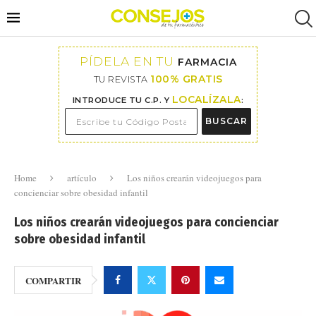
PÍDELA EN TU
FARMACIA
100% GRATIS
TU REVISTA
LOCALÍZALA
INTRODUCE TU C.P. Y
:
BUSCAR
Home
artículo
Los niños crearán videojuegos para
concienciar sobre obesidad infantil
Los niños crearán videojuegos para concienciar
sobre obesidad infantil
COMPARTIR