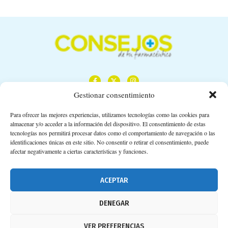
Gestionar consentimiento
Para ofrecer las mejores experiencias, utilizamos tecnologías como las cookies para
almacenar y/o acceder a la información del dispositivo. El consentimiento de estas
Calle Camino de los Descubrimientos, 11,
tecnologías nos permitirá procesar datos como el comportamiento de navegación o las
Planta 3ª 41092 – Sevilla
identificaciones únicas en este sitio. No consentir o retirar el consentimiento, puede
afectar negativamente a ciertas características y funciones.
674 02 62 03
info@consejosdetufarmaceutico.com
ACEPTAR
Aviso legal
DENEGAR
Política de cookies
VER PREFERENCIAS