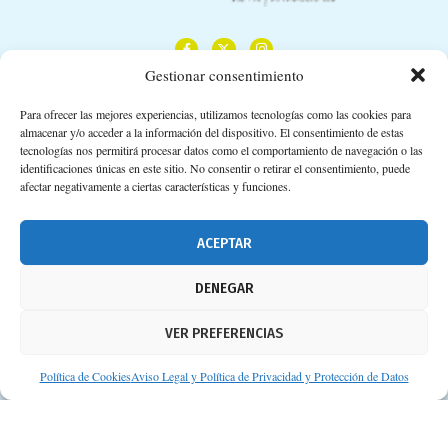
Gestionar consentimiento
Para ofrecer las mejores experiencias, utilizamos tecnologías como las cookies para
almacenar y/o acceder a la información del dispositivo. El consentimiento de estas
Calle Camino de los Descubrimientos, 11,
tecnologías nos permitirá procesar datos como el comportamiento de navegación o las
Planta 3ª 41092 – Sevilla
identificaciones únicas en este sitio. No consentir o retirar el consentimiento, puede
afectar negativamente a ciertas características y funciones.
674 02 62 03
info@consejosdetufarmaceutico.com
ACEPTAR
Aviso legal
DENEGAR
Política de cookies
VER PREFERENCIAS
Protección de datos personales
Suscripción a Newsletter
Política de Cookies
Aviso Legal y Política de Privacidad y Protección de Datos