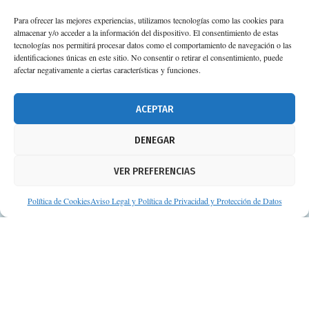
Para ofrecer las mejores experiencias, utilizamos tecnologías como las cookies para
almacenar y/o acceder a la información del dispositivo. El consentimiento de estas
Calle Camino de los Descubrimientos, 11,
tecnologías nos permitirá procesar datos como el comportamiento de navegación o las
Planta 3ª 41092 – Sevilla
identificaciones únicas en este sitio. No consentir o retirar el consentimiento, puede
afectar negativamente a ciertas características y funciones.
674 02 62 03
info@consejosdetufarmaceutico.com
ACEPTAR
Aviso legal
DENEGAR
Política de cookies
VER PREFERENCIAS
Protección de datos personales
Suscripción a Newsletter
Política de Cookies
Aviso Legal y Política de Privacidad y Protección de Datos