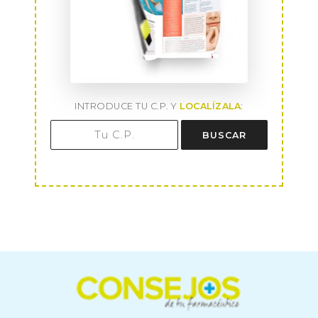
INTRODUCE TU C.P. Y
LOCALÍZALA
:
BUSCAR