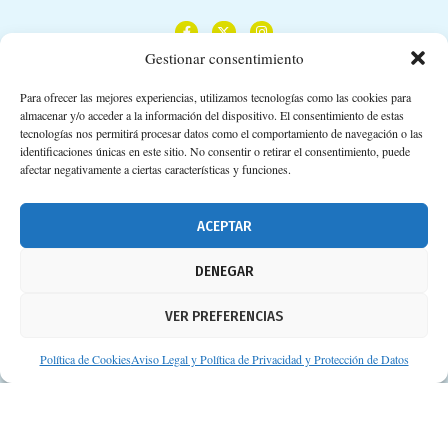
Gestionar consentimiento
Para ofrecer las mejores experiencias, utilizamos tecnologías como las cookies para
almacenar y/o acceder a la información del dispositivo. El consentimiento de estas
Calle Camino de los Descubrimientos, 11,
tecnologías nos permitirá procesar datos como el comportamiento de navegación o las
Planta 3ª 41092 – Sevilla
identificaciones únicas en este sitio. No consentir o retirar el consentimiento, puede
afectar negativamente a ciertas características y funciones.
674 02 62 03
info@consejosdetufarmaceutico.com
ACEPTAR
Aviso legal
DENEGAR
Política de cookies
VER PREFERENCIAS
Protección de datos personales
Suscripción a Newsletter
Política de Cookies
Aviso Legal y Política de Privacidad y Protección de Datos