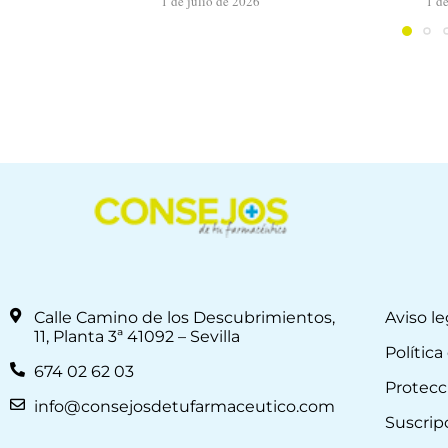
1 de julio de 2026
1 d
Calle Camino de los Descubrimientos,
Aviso le
11, Planta 3ª 41092 – Sevilla
Política
674 02 62 03
Protecc
info@consejosdetufarmaceutico.com
Suscrip