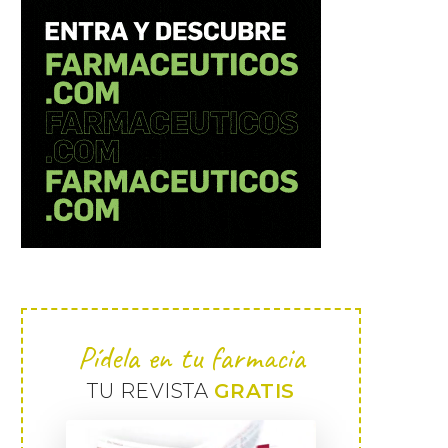
Pídela en tu farmacia
TU REVISTA
GRATIS