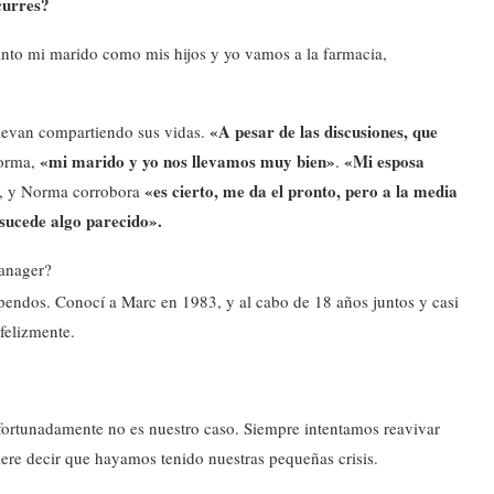
curres?
anto mi marido como mis hijos y yo vamos a la farmacia,
«A pesar de las discusiones, que
levan compartiendo sus vidas.
«mi marido y yo nos llevamos muy bien»
«Mi esposa
Norma,
.
«es cierto, me da el pronto, pero a la media
, y Norma corrobora
sucede algo parecido».
manager?
upendos. Conocí a Marc en 1983, y al cabo de 18 años juntos y casi
felizmente.
afortunadamente no es nuestro caso. Siempre intentamos reavivar
iere decir que hayamos tenido nuestras pequeñas crisis.