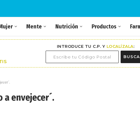
Mujer
Mente
Nutrición
Productos
Far
INTRODUCE TU C.P. Y
LOCALÍZALA
:
BUSCA
TIS
ecer´.
 a envejecer´.