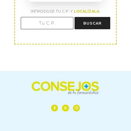
INTRODUCE TU C.P. Y
LOCALÍZALA
:
BUSCAR