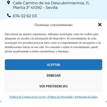
Calle Camino de los Descubrimientos, 11,
Planta 3ª 41092 – Sevilla
674 02 62 03
info@consejosdetufarmaceutico.com
Gestionar consentimiento
Aviso legal
Para ofrecer las mejores experiencias, utilizamos tecnologías como las cookies para
almacenar y/o acceder a la información del dispositivo. El consentimiento de estas
Política de cookies
tecnologías nos permitirá procesar datos como el comportamiento de navegación o las
identificaciones únicas en este sitio. No consentir o retirar el consentimiento, puede
Protección de datos personales
afectar negativamente a ciertas características y funciones.
Suscripción a Newsletter
ACEPTAR
DENEGAR
VER PREFERENCIAS
Política de Cookies
Aviso Legal y Política de Privacidad y Protección de Datos