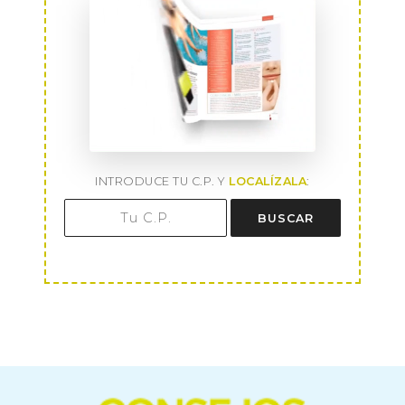
INTRODUCE TU C.P. Y
LOCALÍZALA
:
BUSCAR