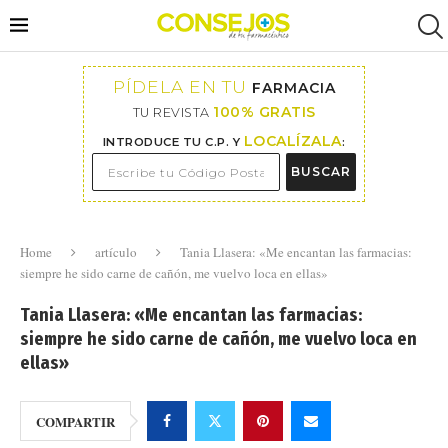
PÍDELA EN TU
FARMACIA
100% GRATIS
TU REVISTA
LOCALÍZALA
INTRODUCE TU C.P. Y
:
BUSCAR
Home
artículo
Tania Llasera: «Me encantan las farmacias:
siempre he sido carne de cañón, me vuelvo loca en ellas»
Tania Llasera: «Me encantan las farmacias:
siempre he sido carne de cañón, me vuelvo loca en
ellas»
COMPARTIR