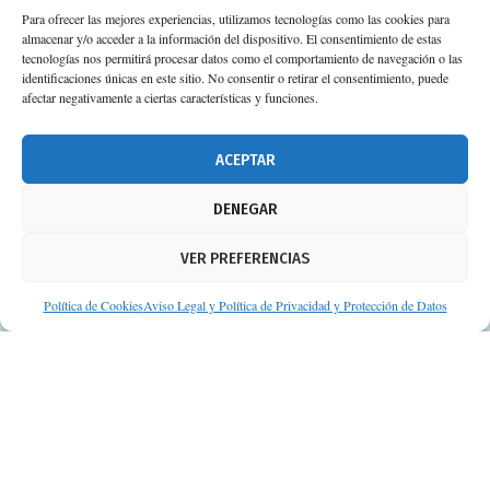
Para ofrecer las mejores experiencias, utilizamos tecnologías como las cookies para
almacenar y/o acceder a la información del dispositivo. El consentimiento de estas
Calle Camino de los Descubrimientos, 11,
tecnologías nos permitirá procesar datos como el comportamiento de navegación o las
Planta 3ª 41092 – Sevilla
identificaciones únicas en este sitio. No consentir o retirar el consentimiento, puede
afectar negativamente a ciertas características y funciones.
674 02 62 03
info@consejosdetufarmaceutico.com
ACEPTAR
Aviso legal
DENEGAR
Política de cookies
VER PREFERENCIAS
Protección de datos personales
Suscripción a Newsletter
Política de Cookies
Aviso Legal y Política de Privacidad y Protección de Datos