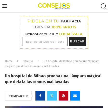
PÍDELA EN TU
FARMACIA
100% GRATIS
TU REVISTA
LOCALÍZALA
INTRODUCE TU C.P. Y
:
BUSCAR
Home
artículo
Un hospital de Bilbao prueba una ‘lámpara
mágica’ que delata las manos mal lavadas
Un hospital de Bilbao prueba una ‘lámpara mágica’
que delata las manos mal lavadas
COMPARTIR