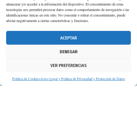
almacenar y/o acceder a la información del dispositivo. El consentimiento de estas
Calle Camino de los Descubrimientos, 11,
tecnologías nos permitirá procesar datos como el comportamiento de navegación o las
Planta 3ª 41092 – Sevilla
identificaciones únicas en este sitio. No consentir o retirar el consentimiento, puede
afectar negativamente a ciertas características y funciones.
674 02 62 03
info@consejosdetufarmaceutico.com
ACEPTAR
Aviso legal
DENEGAR
Política de cookies
VER PREFERENCIAS
Protección de datos personales
Suscripción a Newsletter
Política de Cookies
Aviso Legal y Política de Privacidad y Protección de Datos