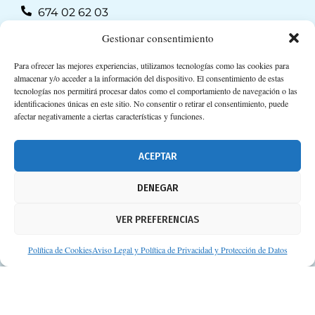
674 02 62 03
info@consejosdetufarmaceutico.com
Gestionar consentimiento
Aviso legal
Para ofrecer las mejores experiencias, utilizamos tecnologías como las cookies para
almacenar y/o acceder a la información del dispositivo. El consentimiento de estas
Política de cookies
tecnologías nos permitirá procesar datos como el comportamiento de navegación o las
identificaciones únicas en este sitio. No consentir o retirar el consentimiento, puede
Protección de datos personales
afectar negativamente a ciertas características y funciones.
Suscripción a Newsletter
ACEPTAR
DENEGAR
VER PREFERENCIAS
Política de Cookies
Aviso Legal y Política de Privacidad y Protección de Datos