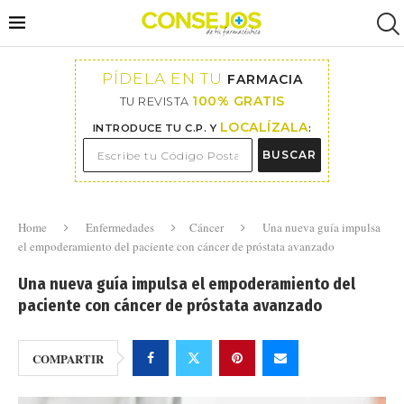
PÍDELA EN TU
FARMACIA
100% GRATIS
TU REVISTA
LOCALÍZALA
INTRODUCE TU C.P. Y
:
BUSCAR
Home
Enfermedades
Cáncer
Una nueva guía impulsa
el empoderamiento del paciente con cáncer de próstata avanzado
Una nueva guía impulsa el empoderamiento del
paciente con cáncer de próstata avanzado
COMPARTIR