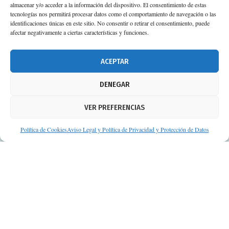
almacenar y/o acceder a la información del dispositivo. El consentimiento de estas
Calle Camino de los Descubrimientos, 11,
tecnologías nos permitirá procesar datos como el comportamiento de navegación o las
Planta 3ª 41092 – Sevilla
identificaciones únicas en este sitio. No consentir o retirar el consentimiento, puede
afectar negativamente a ciertas características y funciones.
674 02 62 03
info@consejosdetufarmaceutico.com
ACEPTAR
Aviso legal
DENEGAR
Política de cookies
VER PREFERENCIAS
Protección de datos personales
Suscripción a Newsletter
Política de Cookies
Aviso Legal y Política de Privacidad y Protección de Datos