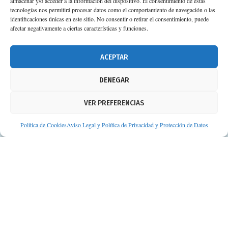
almacenar y/o acceder a la información del dispositivo. El consentimiento de estas
Calle Camino de los Descubrimientos, 11,
tecnologías nos permitirá procesar datos como el comportamiento de navegación o las
Planta 3ª 41092 – Sevilla
identificaciones únicas en este sitio. No consentir o retirar el consentimiento, puede
afectar negativamente a ciertas características y funciones.
674 02 62 03
info@consejosdetufarmaceutico.com
ACEPTAR
Aviso legal
DENEGAR
Política de cookies
VER PREFERENCIAS
Protección de datos personales
Suscripción a Newsletter
Política de Cookies
Aviso Legal y Política de Privacidad y Protección de Datos