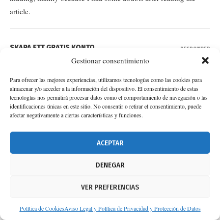
article.
SKAPA ETT GRATIS KONTO
RESPONDER
Gestionar consentimiento
6 de junio de 2026 - 23:08
Your article helped me a lot, is there any more related content?
Para ofrecer las mejores experiencias, utilizamos tecnologías como las cookies para
almacenar y/o acceder a la información del dispositivo. El consentimiento de estas
Thanks!
tecnologías nos permitirá procesar datos como el comportamiento de navegación o las
identificaciones únicas en este sitio. No consentir o retirar el consentimiento, puede
afectar negativamente a ciertas características y funciones.
BINANCE H"ANVISNINGSKOD
RESPONDER
ACEPTAR
9 de junio de 2026 - 11:34
I don’t think the title of your article matches the content lol. Just
DENEGAR
kidding, mainly because I had some doubts after reading the
article.
VER PREFERENCIAS
Política de Cookies
Aviso Legal y Política de Privacidad y Protección de Datos