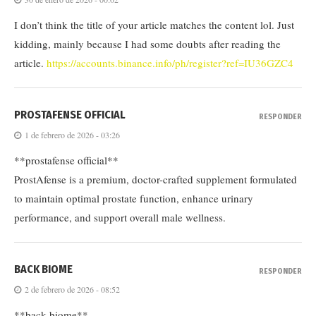
I don’t think the title of your article matches the content lol. Just
kidding, mainly because I had some doubts after reading the
article.
https://accounts.binance.info/ph/register?ref=IU36GZC4
PROSTAFENSE OFFICIAL
RESPONDER
1 de febrero de 2026 - 03:26
**prostafense official**
ProstAfense is a premium, doctor-crafted supplement formulated
to maintain optimal prostate function, enhance urinary
performance, and support overall male wellness.
BACK BIOME
RESPONDER
2 de febrero de 2026 - 08:52
**back biome**