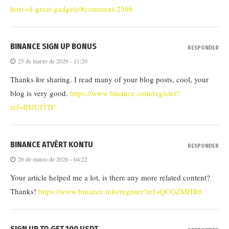
host-of-great-gadgets/#comment-2566
BINANCE SIGN UP BONUS
RESPONDER
25 de marzo de 2026 - 11:20
Thanks for sharing. I read many of your blog posts, cool, your
blog is very good.
https://www.binance.com/register?
ref=IHJUI7TF
BINANCE ATVĒRT KONTU
RESPONDER
26 de marzo de 2026 - 04:22
Your article helped me a lot, is there any more related content?
Thanks!
https://www.binance.info/register?ref=QCGZMHR6
SIGN UP TO GET 100 USDT