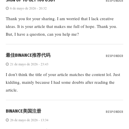
RESPONDER
6 de mayo de 2026 - 20:32
Thank you for your sharing. I am worried that I lack creative
ideas. It is your article that makes me full of hope. Thank you.
But, I have a question, can you help me?
最佳BINANCE推荐代码
RESPONDER
21 de mayo de 2026 - 23:43
I don’t think the title of your article matches the content lol. Just
kidding, mainly because I had some doubts after reading the
article.
BINANCE美国注册
RESPONDER
26 de mayo de 2026 - 13:34