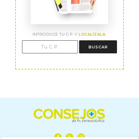
INTRODUCE TU C.P. Y
LOCALÍZALA
:
BUSCAR