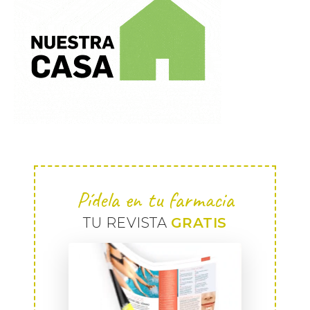
Pídela en tu farmacia
TU REVISTA
GRATIS