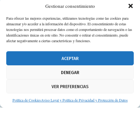
Gestionar consentimiento
Para ofrecer las mejores experiencias, utilizamos tecnologías como las cookies para
almacenar y/o acceder a la información del dispositivo. El consentimiento de estas
Calle Camino de los Descubrimientos, 11,
tecnologías nos permitirá procesar datos como el comportamiento de navegación o las
Planta 3ª 41092 – Sevilla
identificaciones únicas en este sitio. No consentir o retirar el consentimiento, puede
afectar negativamente a ciertas características y funciones.
674 02 62 03
info@consejosdetufarmaceutico.com
ACEPTAR
Aviso legal
DENEGAR
Política de cookies
VER PREFERENCIAS
Protección de datos personales
Suscripción a Newsletter
Política de Cookies
Aviso Legal y Política de Privacidad y Protección de Datos