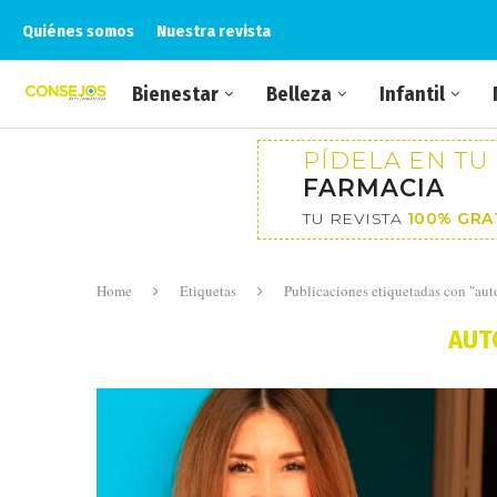
Quiénes somos
Nuestra revista
Bienestar
Belleza
Infantil
PÍDELA EN TU
FARMACIA
TU REVISTA
100% GRA
Home
Etiquetas
Publicaciones etiquetadas con "au
AUT