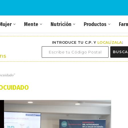
Mujer
Mente
Nutrición
Productos
Far
INTRODUCE TU C.P. Y
LOCALÍZALA
:
BUSCA
TIS
tocuidado"
OCUIDADO