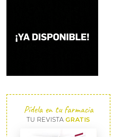
Pídela en tu farmacia
TU REVISTA
GRATIS