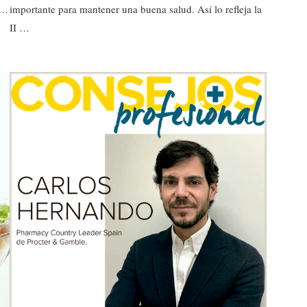
 …
importante para mantener una buena salud. Así lo refleja la
II …