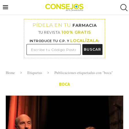
PÍDELA EN TU
FARMACIA
100% GRATIS
TU REVISTA
LOCALÍZALA
INTRODUCE TU C.P. Y
:
BUSCAR
Home
Etiquetas
Publicaciones etiquetadas con "boca"
BOCA