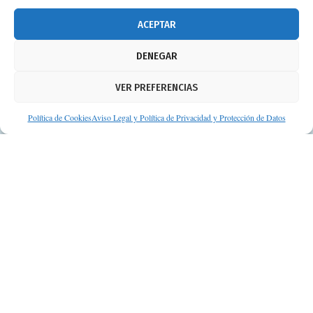
info@consejosdetufarmaceutico.com
ACEPTAR
Aviso legal
DENEGAR
Política de cookies
VER PREFERENCIAS
Protección de datos personales
Suscripción a Newsletter
Política de Cookies
Aviso Legal y Política de Privacidad y Protección de Datos