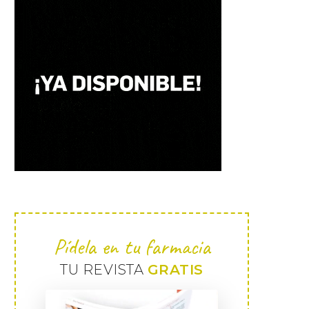
Pídela en tu farmacia
TU REVISTA
GRATIS