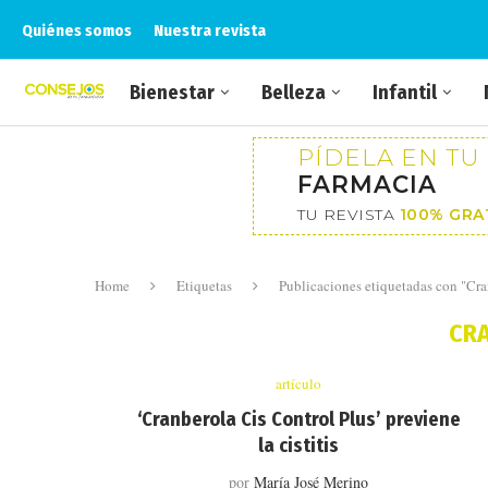
Quiénes somos
Nuestra revista
Bienestar
Belleza
Infantil
PÍDELA EN TU
FARMACIA
TU REVISTA
100% GRA
Home
Etiquetas
Publicaciones etiquetadas con "Cra
CR
artículo
‘Cranberola Cis Control Plus’ previene
la cistitis
por
María José Merino