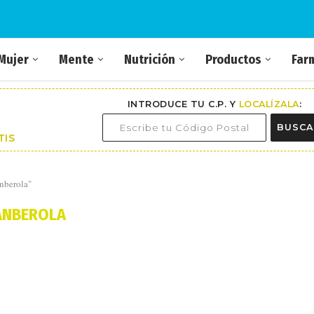
Mujer
Mente
Nutrición
Productos
Far
INTRODUCE TU C.P. Y
LOCALÍZALA
:
BUSCA
TIS
nberola"
ANBEROLA