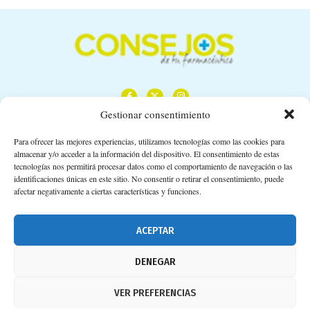
Gestionar consentimiento
Para ofrecer las mejores experiencias, utilizamos tecnologías como las cookies para
almacenar y/o acceder a la información del dispositivo. El consentimiento de estas
Calle Camino de los Descubrimientos, 11,
tecnologías nos permitirá procesar datos como el comportamiento de navegación o las
Planta 3ª 41092 – Sevilla
identificaciones únicas en este sitio. No consentir o retirar el consentimiento, puede
afectar negativamente a ciertas características y funciones.
674 02 62 03
info@consejosdetufarmaceutico.com
ACEPTAR
Aviso legal
DENEGAR
Política de cookies
VER PREFERENCIAS
Protección de datos personales