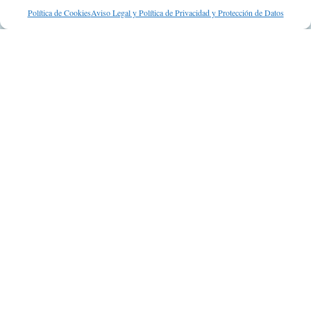
Suscripción a Newsletter
Política de Cookies
Aviso Legal y Política de Privacidad y Protección de Datos