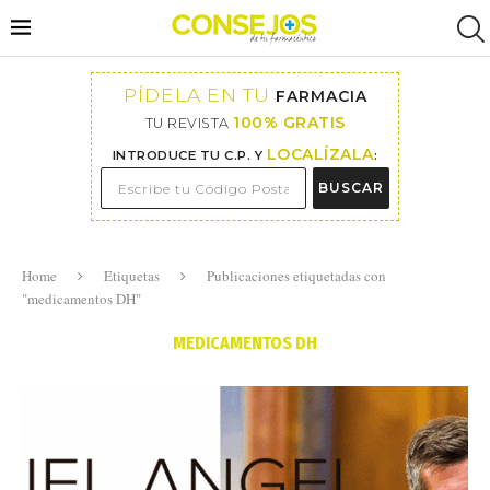
PÍDELA EN TU
FARMACIA
100% GRATIS
TU REVISTA
LOCALÍZALA
INTRODUCE TU C.P. Y
:
BUSCAR
Home
Etiquetas
Publicaciones etiquetadas con
"medicamentos DH"
MEDICAMENTOS DH