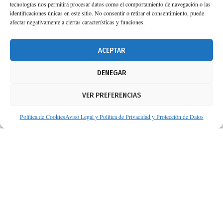
tecnologías nos permitirá procesar datos como el comportamiento de navegación o las
Planta 3ª 41092 – Sevilla
identificaciones únicas en este sitio. No consentir o retirar el consentimiento, puede
afectar negativamente a ciertas características y funciones.
674 02 62 03
info@consejosdetufarmaceutico.com
ACEPTAR
Aviso legal
DENEGAR
Política de cookies
VER PREFERENCIAS
Protección de datos personales
Suscripción a Newsletter
Política de Cookies
Aviso Legal y Política de Privacidad y Protección de Datos