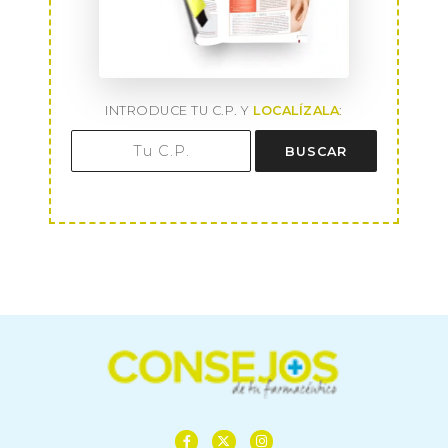
INTRODUCE TU C.P. Y
LOCALÍZALA
:
BUSCAR