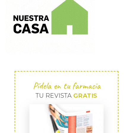
Pídela en tu farmacia
TU REVISTA
GRATIS