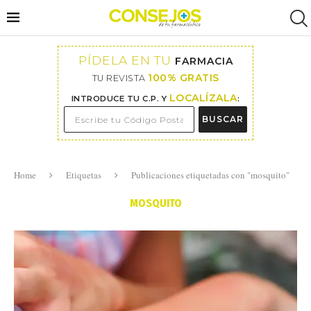
PÍDELA EN TU
FARMACIA
100% GRATIS
TU REVISTA
LOCALÍZALA
INTRODUCE TU C.P. Y
:
BUSCAR
Home
Etiquetas
Publicaciones etiquetadas con "mosquito"
MOSQUITO